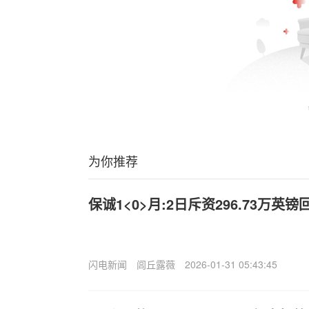
为你推荐
保诚1<0>月:2日斥资296.73万英镑回
闪电新闻
闾丘露薇
2026-01-31 05:43:45