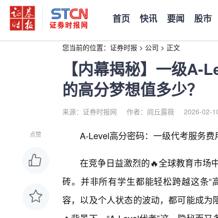
首页
快讯
要闻
股市
您当前的位置：
证券时报
>
公司
>
正文
【内幕揭秘】一级A-L
的高分梦想值多少？
来源：证券时报网
作者：闾丘露薇
2026-02-1
A-Level高分密码：一级代考服务
点赞
在竞争日益激烈的🔥全球教育市场中
砖。并非所有学生都能轻松跨越这条“
容，以及个人状态的波动，都可能成为